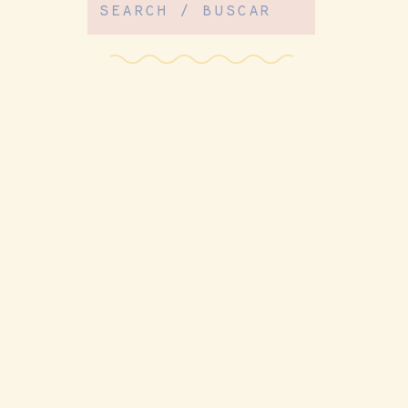
Search
for: