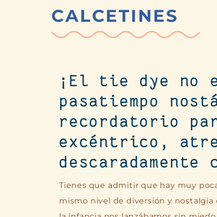
CALCETINES
¡El tie dye no 
pasatiempo nost
recordatorio pa
excéntrico, atr
descaradamente 
Tienes que admitir que hay muy pocas
mismo nivel de diversión y nostalgia 
la infancia nos lanzábamos sin miedo