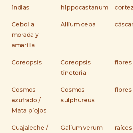
indias
hippocastanum
corte
Cebolla
Allium cepa
cásca
morada y
amarilla
Coreopsis
Coreopsis
flores
tinctoria
Cosmos
Cosmos
flores
azufrado /
sulphureus
Mata piojos
Cuajaleche /
Galium verum
raíces