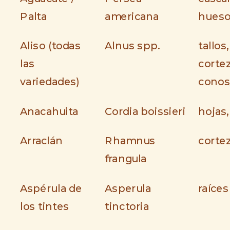
Palta
americana
hues
Aliso (todas
Alnus spp.
tallos,
las
cortez
variedades)
conos
Anacahuita
Cordia boissieri
hojas
Arraclán
Rhamnus
corte
frangula
Aspérula de
Asperula
raíces
los tintes
tinctoria