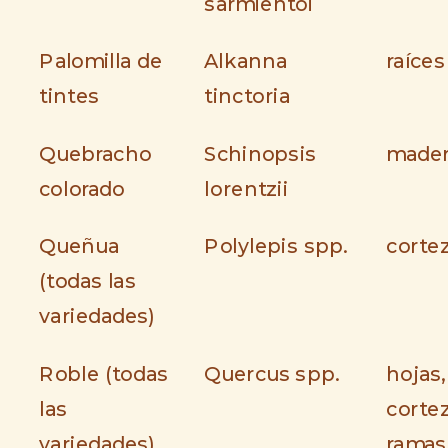
sarmientoi
Palomilla de
Alkanna
raíces
tintes
tinctoria
Quebracho
Schinopsis
made
colorado
lorentzii
Queñua
Polylepis spp.
corte
(todas las
variedades)
Roble (todas
Quercus spp.
hojas,
las
cortez
variedades)
ramas