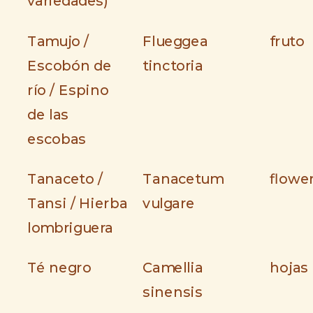
variedades)
Tamujo /
Flueggea
fruto
Escobón de
tinctoria
río / Espino
de las
escobas
Tanaceto /
Tanacetum
flowe
Tansi / Hierba
vulgare
lombriguera
Té negro
Camellia
hojas
sinensis