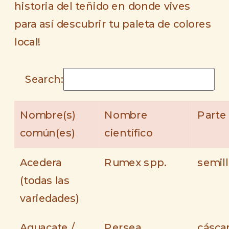
historia del teñido en donde vives
para así descubrir tu paleta de colores
local!
Search:
Nombre(s)
Nombre
Parte
común(es)
científico
Acedera
Rumex spp.
semil
(todas las
variedades)
Aguacate /
Persea
cáscar