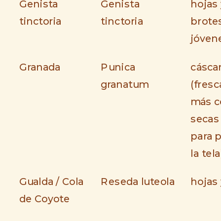
Genista
Genista
hojas 
tinctoria
tinctoria
brote
jóven
Granada
Punica
cásca
granatum
(fresc
más co
secas
para 
la tela
Gualda / Cola
Reseda luteola
hojas 
de Coyote