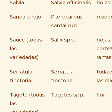
Salvia
Salvia officinalis
hojas
Sándalo rojo
Pterocarpus
made
santalinus
Sauce (todas
Salix spp.
hojas,
las
cortez
variedades)
ramas
Serratula
Serratula
toda 
tinctoria
tinctoria
las ra
Tagete (todas
Tagetes spp.
flor
las