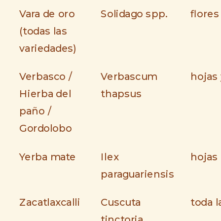
Vara de oro
Solidago spp.
flores
(todas las
variedades)
Verbasco /
Verbascum
hojas 
Hierba del
thapsus
paño /
Gordolobo
Yerba mate
Ilex
hojas
paraguariensis
Zacatlaxcalli
Cuscuta
toda l
tinctoria