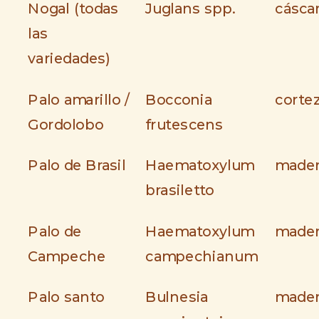
Nogal (todas
Juglans spp.
cásca
las
variedades)
Palo amarillo /
Bocconia
corte
Gordolobo
frutescens
Palo de Brasil
Haematoxylum
made
brasiletto
Palo de
Haematoxylum
made
Campeche
campechianum
Palo santo
Bulnesia
made