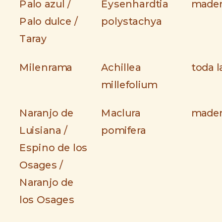
Palo azul /
Eysenhardtia
made
Palo dulce /
polystachya
Taray
Milenrama
Achillea
toda l
millefolium
Naranjo de
Maclura
made
Luisiana /
pomifera
Espino de los
Osages /
Naranjo de
los Osages