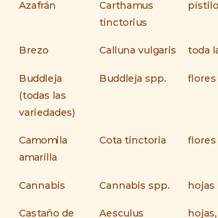
Azafrán
Carthamus
pístil
tinctorius
Brezo
Calluna vulgaris
toda l
Buddleja
Buddleja spp.
flores
(todas las
variedades)
Camomila
Cota tinctoria
flores
amarilla
Cannabis
Cannabis spp.
hojas
Castaño de
Aesculus
hojas,