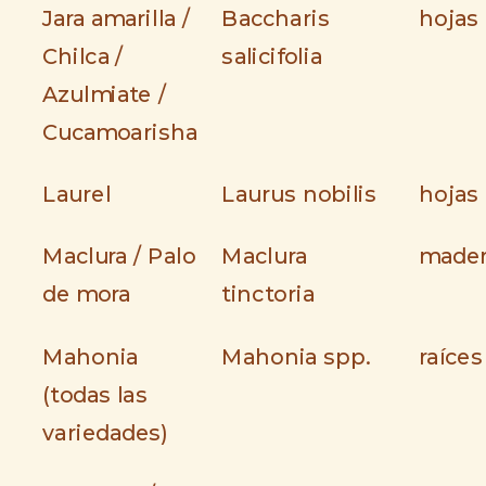
Jara amarilla /
Baccharis
hojas
Chilca /
salicifolia
Azulmiate /
Cucamoarisha
Laurel
Laurus nobilis
hojas
Maclura / Palo
Maclura
made
de mora
tinctoria
Mahonia
Mahonia spp.
raíces
(todas las
variedades)