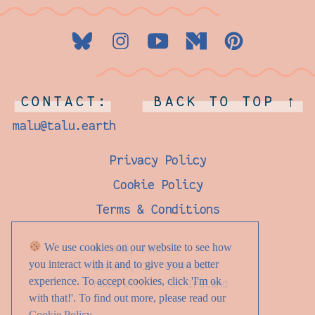
CONTACT:
BACK TO TOP ↑
malu@talu.earth
Privacy Policy
Cookie Policy
Terms & Conditions
We use cookies on our website to see how
© Talú, 2026
you interact with it and to give you a better
Donard, Co. Wicklow
experience. To accept cookies, click 'I'm ok
Made with ♡ in Ireland
with that!'. To find out more, please read our
Cookie Policy